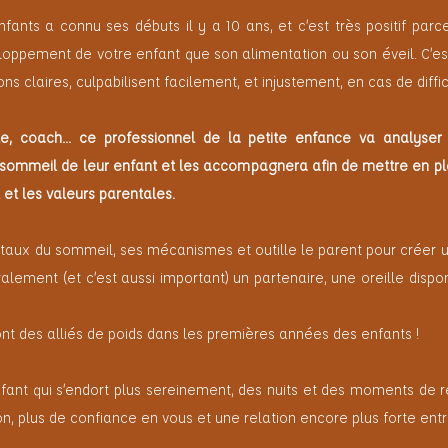
nts a connu ses débuts il y a 10 ans, et c’est très positif parc
oppement de votre enfant que son alimentation ou son éveil. C’es
ns claires, culpabilisent facilement, et injustement, en cas de diffi
aliste, coach… ce professionnel de la petite enfance va analys
 sommeil de leur enfant et les accompagnera afin de mettre en p
 et les valeurs parentales.
taux du sommeil, ses mécanismes et outille le parent pour créer
lement (et c’est aussi important) un partenaire, une oreille dispo
ont des alliés de poids dans les premières années des enfants !
nfant qui s’endort plus sereinement, des nuits et des moments de r
, plus de confiance en vous et une relation encore plus forte entre