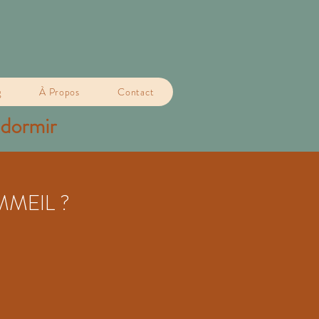
g
À Propos
Contact
 dormir
MEIL ?