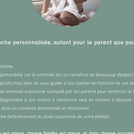
che personnalisée, autant pour le parent que pour
llante.
t primordiale car le sommeil est au carrefour de beaucoup d'aspect 
ectifs mais bien de vous guider à les clarifier en fonction de vos b
 du sommeil autonome souhaité par les parents peut renforcer le l
e d'apprendre à son enfant à s'endormir seul en restant à l'écout
t dans un contexte émotionnel et relationnel.
tre l'entraînement au dodo autonome de votre petit(e).
 est unique, chaque famille est unique, et donc chaque accom