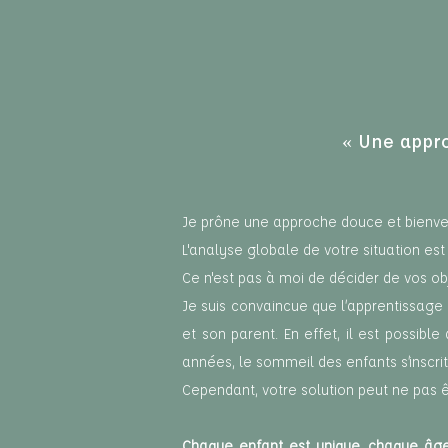
« Une appro
Je prône une approche douce et bienvei
L'analyse globale de votre situation es
Ce n'est pas à moi de décider de vos obj
Je suis convaincue que l’apprentissage
et son parent. En effet, il est possibl
années, le sommeil des enfants s’inscri
Cependant, votre solution peut ne pas ê
Chaque enfant est unique, chaque âge