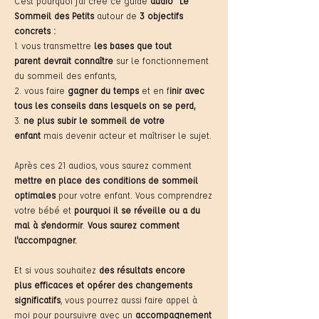
C'est pourquoi j'ai créé ce guide
audio "Le
Sommeil des Petits
autour de
3 objectifs
concrets :
1. vous transmettre
les bases que tout
parent
devrait
connaître
sur le fonctionnement
du sommeil des enfants,
2. vous faire
gagner du temps
et en f
inir avec
tous les conseils dans lesquels on se perd,
3.
ne plus subir le sommeil de votre
enfant
mais devenir acteur et maîtriser le sujet.
Après
ces 21 audios, vous saurez comment
mettre en place des conditions de sommeil
optimales
pour votre enfant. Vous comprendrez
votre bébé et
pourquoi il se réveille ou a du
mal à s'endormir
.
Vous saurez comment
l'accompagner.
Et si vous souhaitez
des résultats encore
plus
efficaces
et
opérer des changements
significatifs
, vous pourrez aussi faire appel à
moi pour poursuivre avec un
accompagnement