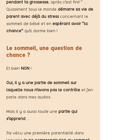
pendant ta grossesse
, après c'est fini! " ...
Quasiment tous le monde
démarre sa vie de
parent avec déjà du stress
concernant le
sommeil de bébé et en
espérant avoir "la
chance"
qu'il dorme bien !
Le sommeil, une question de
chance ?
Et bien
NON
!
Oui, il y a une partie de sommeil sur
laquelle nous n'avons pas le contrôle
et j'en
parle dans mes audios.
Mais il y a aussi toute une
partie qui
s'apprend
...
J'ai vécu une première parentalité dans
laquelle
je ne comprenais rien au sommeil