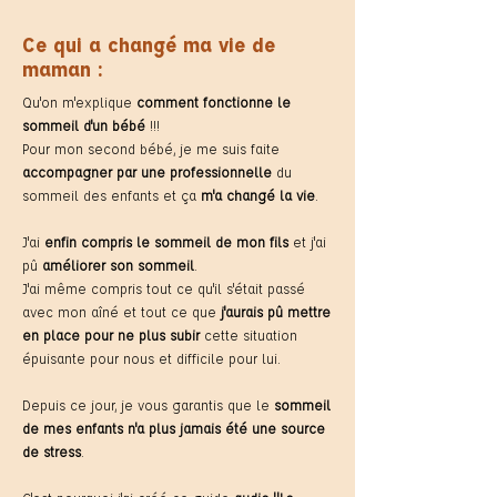
Ce qui a changé ma vie de
maman :
Qu'on m'explique
comment fonctionne le
sommeil d'un bébé
!!!
Pour mon second bébé, je me suis faite
accompagner par une professionnelle
du
sommeil des enfants et ça
m'a changé la vie
.
J'ai
enfin compris le sommeil de mon fils
et j'ai
pû
améliorer son sommeil
.
J'ai même compris tout ce qu'il s'était passé
avec mon aîné et tout ce que
j'aurais pû mettre
en place pour ne plus subir
cette situation
épuisante pour nous et difficile pour lui.
Depuis ce jour, je vous garantis que le
sommeil
de mes enfants n'a plus jamais été une source
de stress
.