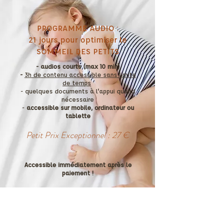
PROGRAMME AUDIO :
21 jours pour optimiser le
SOMMEIL DES PETITS
- audios courts (max 10 min)
-
3h de contenu accessible sans limite
de temps
- quelques documents à l'appui quand
nécessaire
-
accessible sur mobile, ordinateur ou
tablette
Petit Prix Exceptionnel : 27 €
Accessible immédiatement après le
paiement !
COMMENCER LE PROGRAMME AUDIO